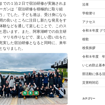
までの１泊２日で宿泊研修が実施されま
沿革
ーガンは「宿泊研修を積極的に取り組
学校便り
う」でした。子ども達は、受け身になら
間の良いところに注目し新たな発見をす
アクセス
体験などを通して楽しむことで、このス
令和８年度 グ
と思います。また、阿寒湖畔での自主研
、マリモ作りなどで、楽しい思い出をた
校歌
充実した宿泊研修となると同時に、来年
校長挨拶
となりました。
令和８年度 
いじめ防止基
部活動に係る
災害時対応
カテゴリー