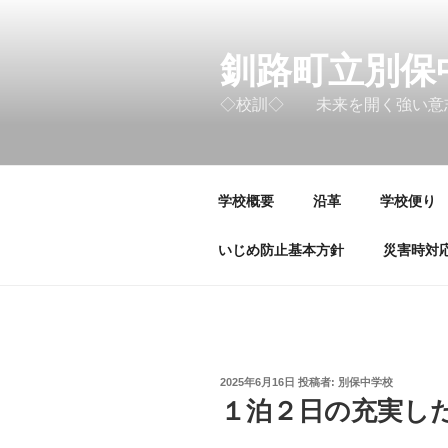
コ
ン
テ
釧路町立別保
ン
◇校訓◇ 未来を開く強い意
ツ
へ
ス
キ
学校概要
沿革
学校便り
ッ
プ
いじめ防止基本方針
災害時対
投
2025年6月16日
投稿者:
別保中学校
稿
１泊２日の充実し
日: