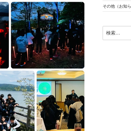
その他（お知
検
索: