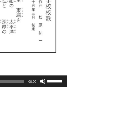
ボ
00:00
リ
ュ
ー
ム
調
節
に