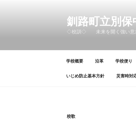
コ
ン
テ
釧路町立別保
ン
◇校訓◇ 未来を開く強い意
ツ
へ
ス
キ
学校概要
沿革
学校便り
ッ
プ
いじめ防止基本方針
災害時対
校歌