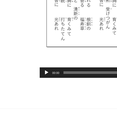
音
00:00
声
プ
レ
ー
ヤ
ー